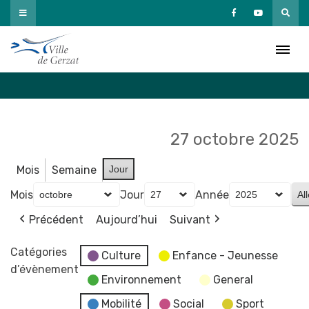
Passer
au
Agenda
contenu
Accueil
»
Agenda
27 octobre 2025
Mois
Semaine
Jour
Mois
Jour
Année
Précédent
Aujourd’hui
Suivant
Catégories
Culture
Enfance - Jeunesse
d’évènement
Environnement
General
Mobilité
Social
Sport