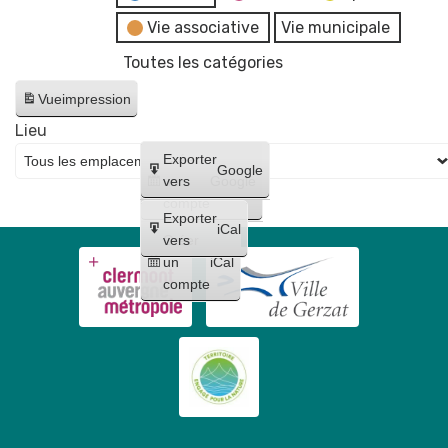
Vie associative
Vie municipale
Toutes les catégories
Vue
impression
Lieu
Créer
Exporter
Google
un
vers
Google
compte
Exporter
iCal
Créer
vers
un
iCal
compte