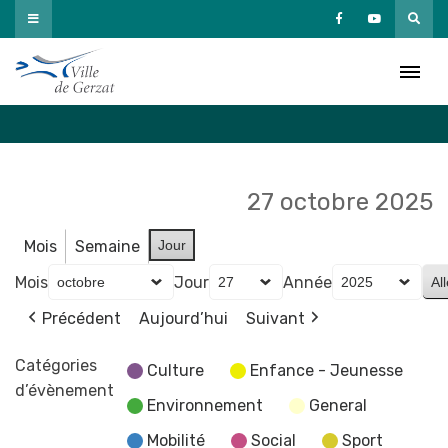
Passer
au
Agenda
contenu
Accueil
»
Agenda
27 octobre 2025
Mois
Semaine
Jour
Mois
Jour
Année
Précédent
Aujourd’hui
Suivant
Catégories
Culture
Enfance - Jeunesse
d’évènement
Environnement
General
Mobilité
Social
Sport