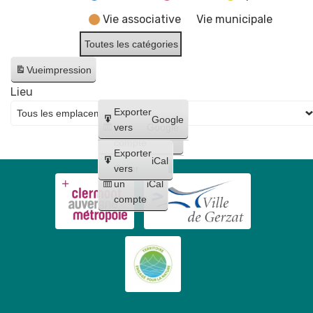
Vie associative
Vie municipale
Toutes les catégories
Vue
impression
Lieu
Créer
Exporter
Google
un
vers
Google
compte
Exporter
iCal
Créer
vers
un
iCal
compte