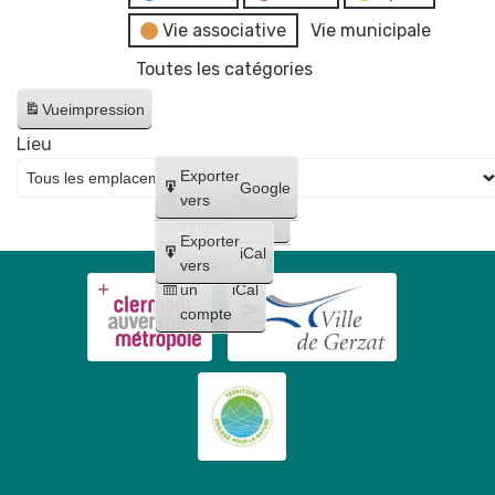
Vie associative
Vie municipale
Toutes les catégories
Vue
impression
Lieu
Créer
Exporter
Google
un
vers
Google
compte
Exporter
iCal
Créer
vers
un
iCal
compte