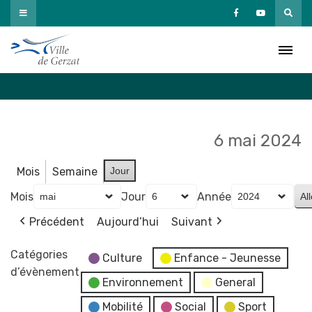
Passer
au
Agenda
contenu
Accueil
»
Agenda
6 mai 2024
Mois
Semaine
Jour
Mois
Jour
Année
Précédent
Aujourd’hui
Suivant
Catégories
Culture
Enfance - Jeunesse
d’évènement
Environnement
General
Mobilité
Social
Sport