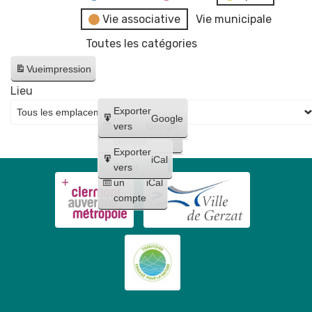
Vie associative
Vie municipale
Toutes les catégories
Vue
impression
Lieu
Créer
Exporter
Google
un
vers
Google
compte
Exporter
iCal
Créer
vers
un
iCal
compte