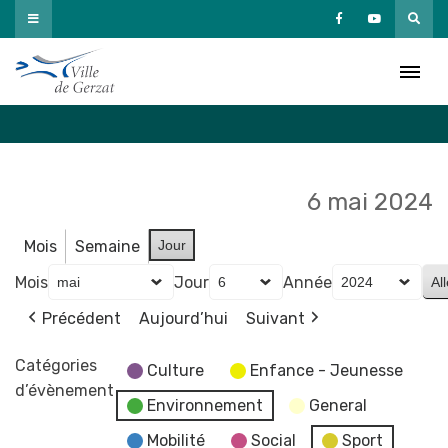
Passer
au
Agenda
contenu
Accueil
»
Agenda
6 mai 2024
Mois
Semaine
Jour
Mois
Jour
Année
Précédent
Aujourd’hui
Suivant
Catégories
Culture
Enfance - Jeunesse
d’évènement
Environnement
General
Mobilité
Social
Sport