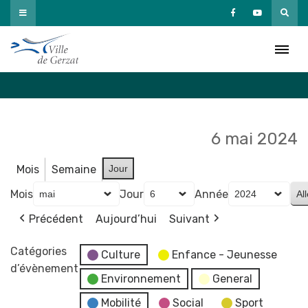
Passer
au
Agenda
contenu
Accueil
»
Agenda
6 mai 2024
Mois
Semaine
Jour
Mois
Jour
Année
Précédent
Aujourd’hui
Suivant
Catégories
Culture
Enfance - Jeunesse
d’évènement
Environnement
General
Mobilité
Social
Sport