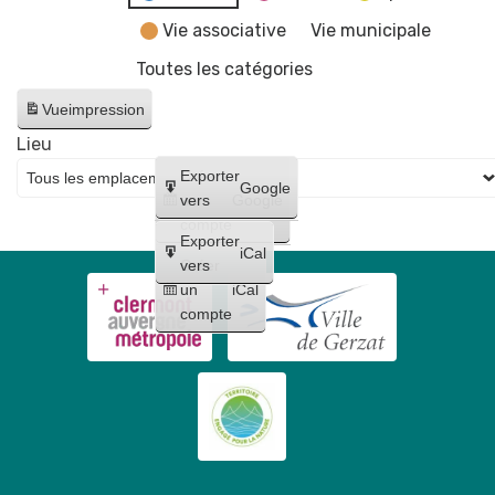
Vie associative
Vie municipale
Toutes les catégories
Vue
impression
Lieu
Créer
Exporter
Google
un
vers
Google
compte
Exporter
iCal
Créer
vers
un
iCal
compte