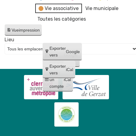
Vie associative
Vie municipale
Toutes les catégories
Vue
impression
Lieu
Créer
Exporter
Google
un
vers
Google
compte
Exporter
iCal
Créer
vers
un
iCal
compte