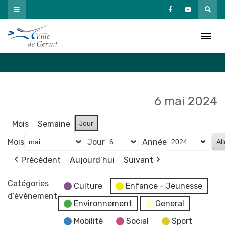
Passer
au
Agenda
contenu
Accueil
»
Agenda
6 mai 2024
Mois
Semaine
Jour
Mois
Jour
Année
Précédent
Aujourd’hui
Suivant
Catégories
Culture
Enfance - Jeunesse
d’évènement
Environnement
General
Mobilité
Social
Sport