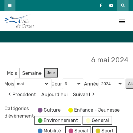
Passer
au
Agenda
contenu
Accueil
»
Agenda
6 mai 2024
Mois
Semaine
Jour
Mois
Jour
Année
Précédent
Aujourd’hui
Suivant
Catégories
Culture
Enfance - Jeunesse
d’évènement
Environnement
General
Mobilité
Social
Sport