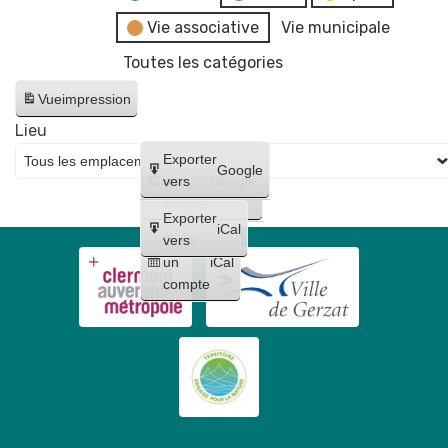
Vie associative
Vie municipale
Toutes les catégories
Vue
impression
Lieu
Créer
Exporter
Google
un
vers
Google
compte
Exporter
iCal
Créer
vers
un
iCal
compte