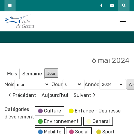
Passer
au
Agenda
contenu
Accueil
»
Agenda
6 mai 2024
Mois
Semaine
Jour
Mois
Jour
Année
Précédent
Aujourd’hui
Suivant
Catégories
Culture
Enfance - Jeunesse
d’évènement
Environnement
General
Mobilité
Social
Sport