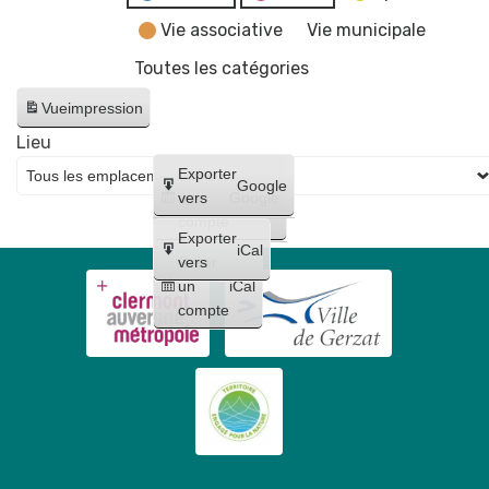
Vie associative
Vie municipale
Toutes les catégories
Vue
impression
Lieu
Créer
Exporter
Google
un
vers
Google
compte
Exporter
iCal
Créer
vers
un
iCal
compte