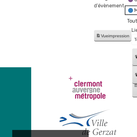
d’évènement
M
Tout
Li
Vue
impression