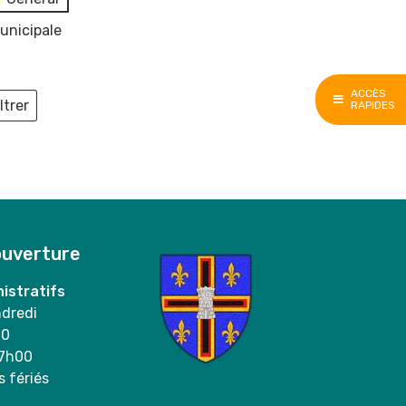
unicipale
ACCÈS
ltrer
RAPIDES
ieux
ouverture
istratifs
ndredi
00
17h00
s fériés