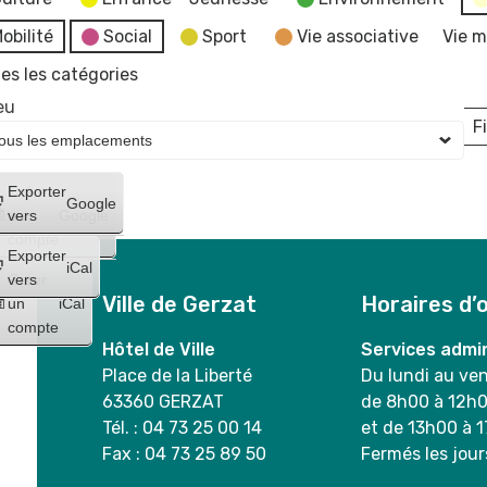
obilité
Social
Sport
Vie associative
Vie m
es les catégories
eu
Fi
L
Créer
Exporter
Google
un
vers
Google
compte
Exporter
iCal
Créer
vers
Ville de Gerzat
Horaires d’
un
iCal
compte
Hôtel de Ville
Services admin
Place de la Liberté
Du lundi au ve
63360 GERZAT
de 8h00 à 12h
Tél. : 04 73 25 00 14
et de 13h00 à 
Fax : 04 73 25 89 50
Fermés les jour