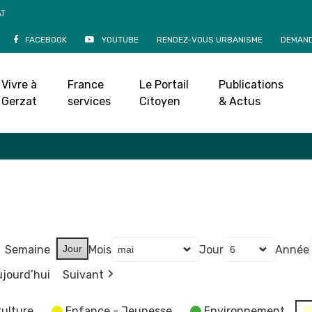
AT
FACEBOOK
YOUTUBE
RENDEZ-VOUS URBANISME
DEMAND
Agenda
Vivre à
France
Le Portail
Publications
Accueil
»
Agenda
Gerzat
services
Citoyen
& Actus
Semaine
Jour
Mois
Jour
Année
jourd’hui
Suivant
ulture
Enfance - Jeunesse
Environnement