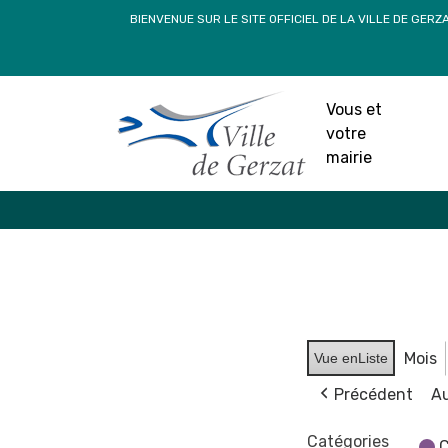
Passer
BIENVENUE SUR LE SITE OFFICIEL DE LA VILLE DE GERZ
au
contenu
Vous et
votre
mairie
Mois
Vue en
Liste
Précédent
Au
Catégories
C