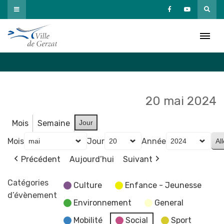
Passer
au
Agenda
contenu
Accueil
»
Agenda
20 mai 2024
Mois
Semaine
Jour
Mois
Jour
Année
Précédent
Aujourd’hui
Suivant
Catégories
Culture
Enfance - Jeunesse
d’évènement
Environnement
General
Mobilité
Social
Sport