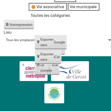
Vie associative
Vie municipale
Toutes les catégories
Vue
impression
Lieu
Créer
Exporter
Google
un
vers
Google
compte
Exporter
iCal
Créer
vers
un
iCal
compte