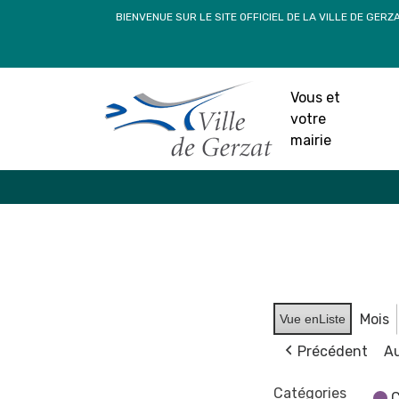
Passer
BIENVENUE SUR LE SITE OFFICIEL DE LA VILLE DE GERZ
au
contenu
Vous et
votre
mairie
Mois
Vue en
Liste
Précédent
Au
Catégories
C