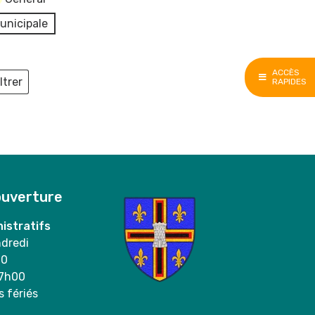
unicipale
ACCÈS
ltrer
RAPIDES
ieux
ouverture
istratifs
ndredi
00
17h00
s fériés