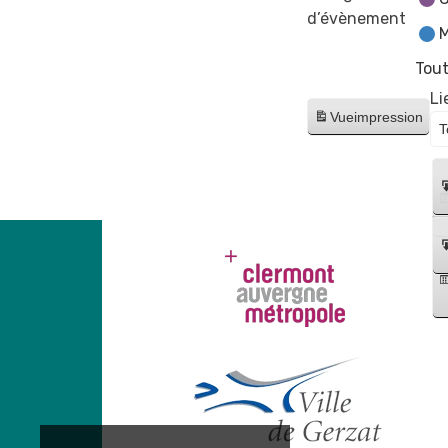
d’évènement
M
Tout
Li
Vue
impression