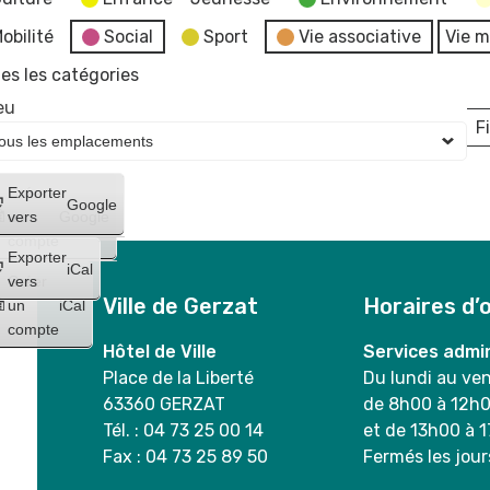
obilité
Social
Sport
Vie associative
Vie m
es les catégories
eu
Fi
L
Créer
Exporter
Google
un
vers
Google
compte
Exporter
iCal
Créer
vers
Ville de Gerzat
Horaires d’
un
iCal
compte
Hôtel de Ville
Services admin
Place de la Liberté
Du lundi au ve
63360 GERZAT
de 8h00 à 12h
Tél. : 04 73 25 00 14
et de 13h00 à 
Fax : 04 73 25 89 50
Fermés les jour