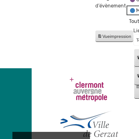
d’évènement
M
Tout
Li
Vue
impression