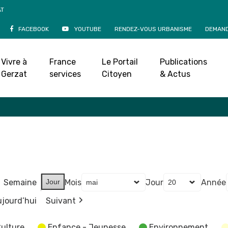
AT
FACEBOOK
YOUTUBE
RENDEZ-VOUS URBANISME
DEMAND
Agenda
Vivre à
France
Le Portail
Publications
Accueil
»
Agenda
Gerzat
services
Citoyen
& Actus
Semaine
Jour
Mois
Jour
Année
jourd’hui
Suivant
ulture
Enfance - Jeunesse
Environnement