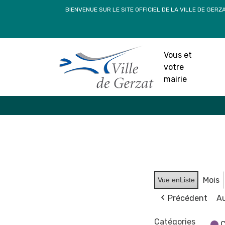
Passer
BIENVENUE SUR LE SITE OFFICIEL DE LA VILLE DE GERZ
au
contenu
Vous et
votre
mairie
Mois
Vue en
Liste
Précédent
Au
Catégories
C