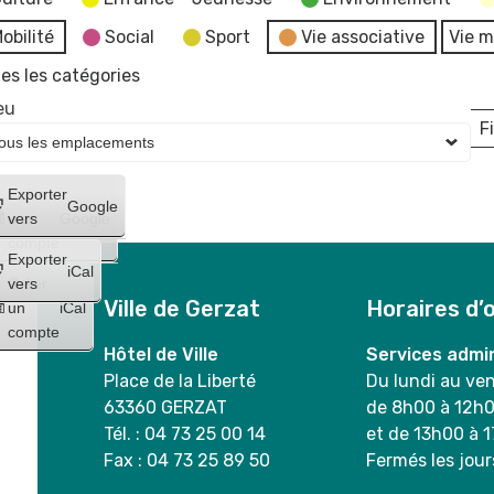
obilité
Social
Sport
Vie associative
Vie m
es les catégories
eu
Fi
L
Créer
Exporter
Google
un
vers
Google
compte
Exporter
iCal
Créer
vers
Ville de Gerzat
Horaires d’
un
iCal
compte
Hôtel de Ville
Services admin
Place de la Liberté
Du lundi au ve
63360 GERZAT
de 8h00 à 12h
Tél. : 04 73 25 00 14
et de 13h00 à 
Fax : 04 73 25 89 50
Fermés les jour