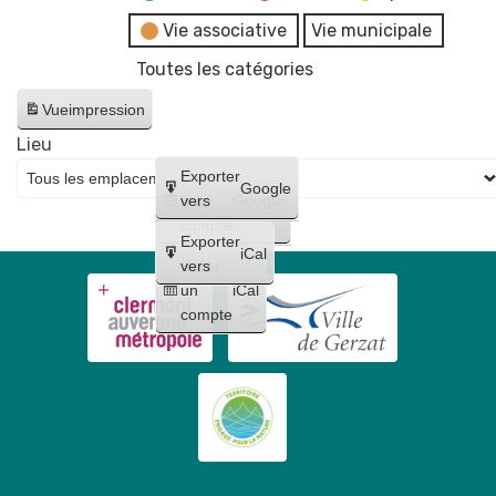
Vie associative
Vie municipale
Toutes les catégories
Vue
impression
Lieu
Créer
Exporter
Google
un
vers
Google
compte
Exporter
iCal
Créer
vers
un
iCal
compte