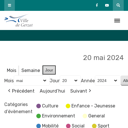
Passer
au
Agenda
contenu
Accueil
»
Agenda
20 mai 2024
Mois
Semaine
Jour
Mois
Jour
Année
Précédent
Aujourd’hui
Suivant
Catégories
Culture
Enfance - Jeunesse
d’évènement
Environnement
General
Mobilité
Social
Sport