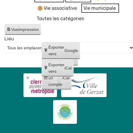
Vie associative
Vie municipale
Toutes les catégories
Vue
impression
Lieu
Créer
Exporter
Google
un
vers
Google
compte
Exporter
iCal
Créer
vers
un
iCal
compte