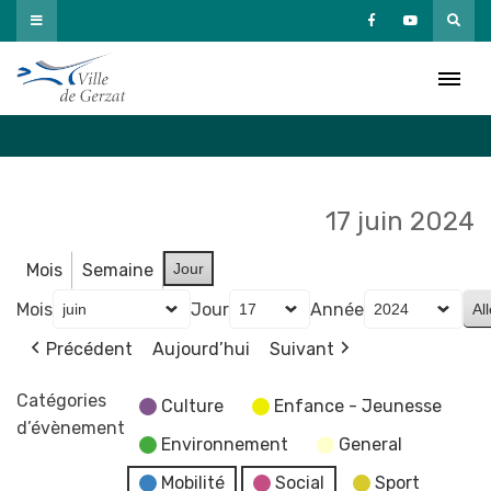
Passer
au
Agenda
contenu
Accueil
»
Agenda
17 juin 2024
Mois
Semaine
Jour
Mois
Jour
Année
Précédent
Aujourd’hui
Suivant
Catégories
Culture
Enfance - Jeunesse
d’évènement
Environnement
General
Mobilité
Social
Sport