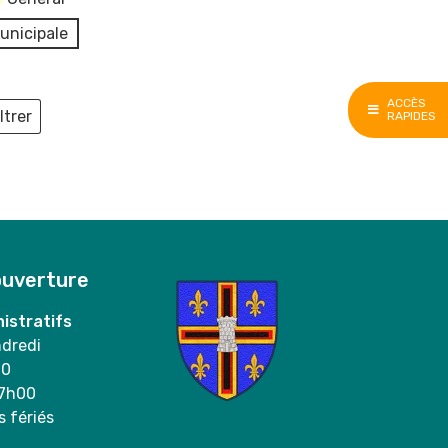
unicipale
ACCÈS
ltrer
RAPIDES
ieux
ouverture
istratifs
ndredi
00
17h00
s fériés