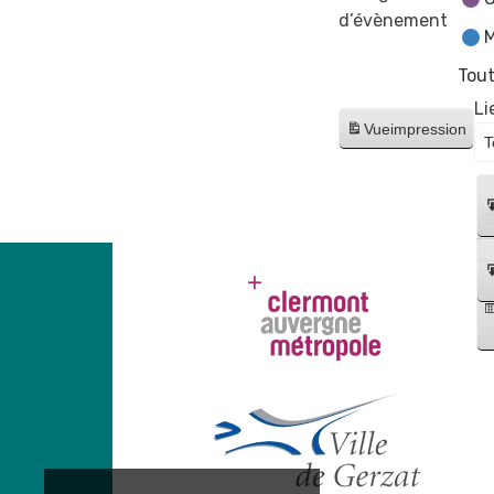
d’évènement
M
Tout
Li
Vue
impression