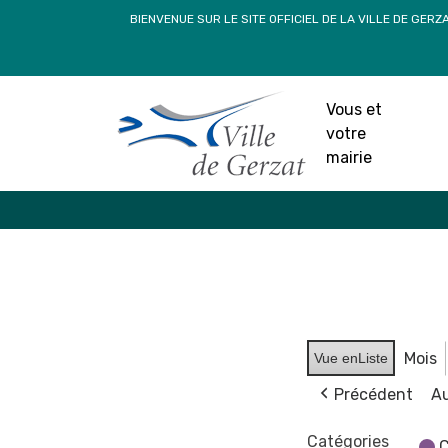
Passer
BIENVENUE SUR LE SITE OFFICIEL DE LA VILLE DE GERZ
au
contenu
Vous et
votre
mairie
Mois
Vue en
Liste
Précédent
Au
Catégories
C