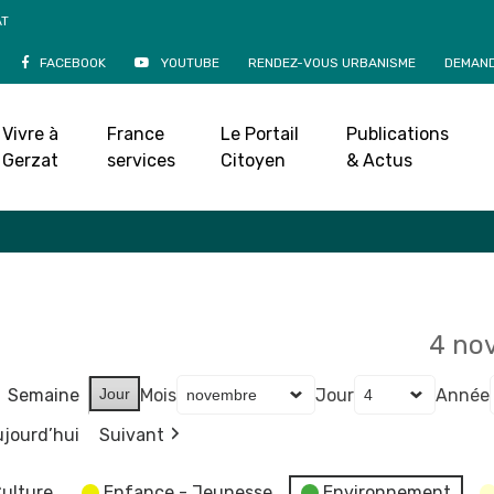
AT
FACEBOOK
YOUTUBE
RENDEZ-VOUS URBANISME
DEMAND
Agenda
Vivre à
France
Le Portail
Publications
Accueil
»
Agenda
Gerzat
services
Citoyen
& Actus
4 no
Semaine
Jour
Mois
Jour
Année
jourd’hui
Suivant
ulture
Enfance - Jeunesse
Environnement