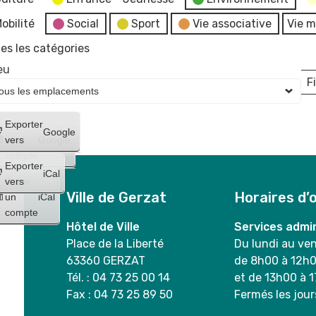
obilité
Social
Sport
Vie associative
Vie m
es les catégories
eu
Fi
L
Créer
Exporter
Google
un
vers
Google
compte
Exporter
iCal
Créer
vers
Ville de Gerzat
Horaires d’
un
iCal
compte
Hôtel de Ville
Services admin
Place de la Liberté
Du lundi au ve
63360 GERZAT
de 8h00 à 12h
Tél. : 04 73 25 00 14
et de 13h00 à 
Fax : 04 73 25 89 50
Fermés les jour