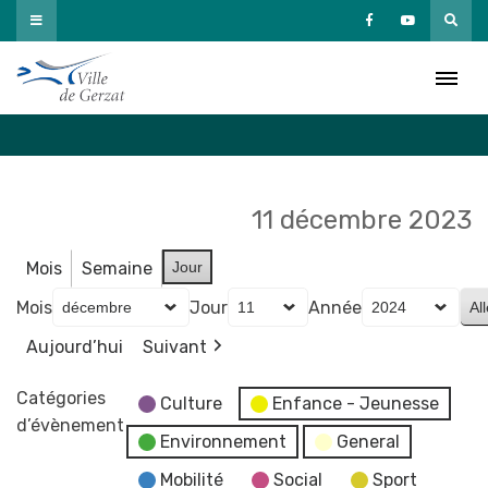
Passer
au
Agenda
contenu
Accueil
»
Agenda
11 décembre 2023
Mois
Semaine
Jour
Mois
Jour
Année
Aujourd’hui
Suivant
Catégories
Culture
Enfance - Jeunesse
d’évènement
Environnement
General
Mobilité
Social
Sport