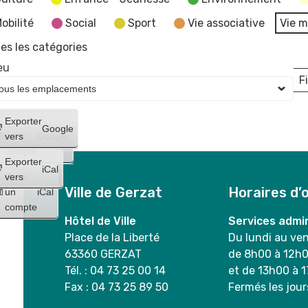
obilité
Social
Sport
Vie associative
Vie m
es les catégories
eu
Fi
L
Créer
Exporter
Google
un
vers
Google
compte
Exporter
iCal
Créer
vers
Ville de Gerzat
Horaires d’
un
iCal
compte
Hôtel de Ville
Services admin
Place de la Liberté
Du lundi au ve
63360 GERZAT
de 8h00 à 12h
Tél. : 04 73 25 00 14
et de 13h00 à 
Fax : 04 73 25 89 50
Fermés les jour