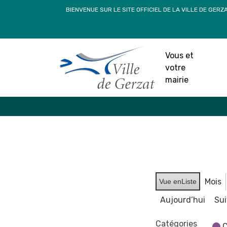
Passer
BIENVENUE SUR LE SITE OFFICIEL DE LA VILLE DE GERZ
au
contenu
Vous et
votre
mairie
Mois
Vue en
Liste
Aujourd’hui
Su
Catégories
C