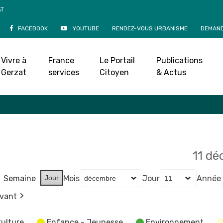
AT
FACEBOOK
YOUTUBE
RENDEZ-VOUS URBANISME
DEMAND
Agenda
Vivre à
France
Le Portail
Publications
Accueil
»
Agenda
Gerzat
services
Citoyen
& Actus
11 d
Semaine
Jour
Mois
Jour
Année
ivant
ulture
Enfance - Jeunesse
Environnement