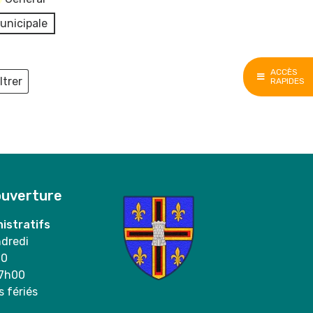
unicipale
ACCÈS
ltrer
RAPIDES
ieux
ouverture
istratifs
ndredi
00
17h00
s fériés