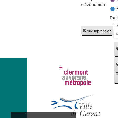
d’évènement
M
Tout
Li
Vue
impression