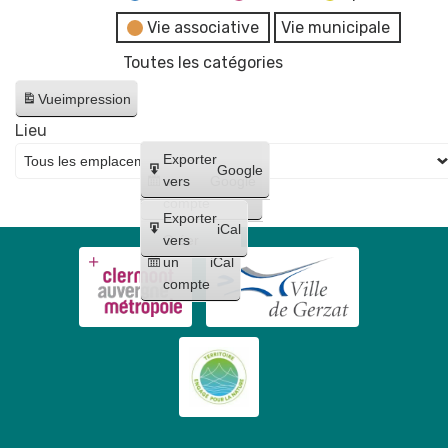
Vie associative
Vie municipale
Toutes les catégories
Vue
impression
Lieu
Créer
Exporter
Google
un
vers
Google
compte
Exporter
iCal
Créer
vers
un
iCal
compte