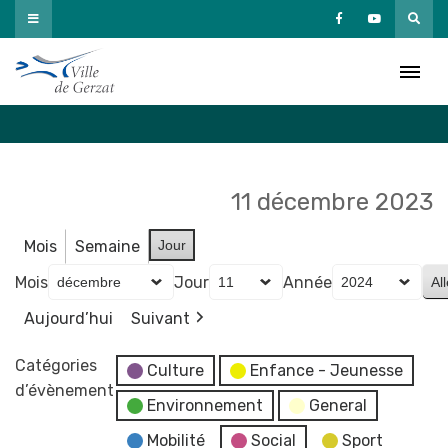
Passer
au
Agenda
contenu
Accueil
»
Agenda
11 décembre 2023
Mois
Semaine
Jour
Mois
Jour
Année
Aujourd’hui
Suivant
Catégories
Culture
Enfance - Jeunesse
d’évènement
Environnement
General
Mobilité
Social
Sport