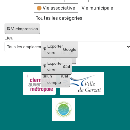
Vie associative
Vie municipale
Toutes les catégories
Vue
impression
Lieu
Créer
Exporter
Google
un
vers
Google
compte
Exporter
iCal
Créer
vers
un
iCal
compte