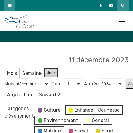
Passer
au
Agenda
contenu
Accueil
»
Agenda
11 décembre 2023
Mois
Semaine
Jour
Mois
Jour
Année
Aujourd’hui
Suivant
Catégories
Culture
Enfance - Jeunesse
d’évènement
Environnement
General
Mobilité
Social
Sport