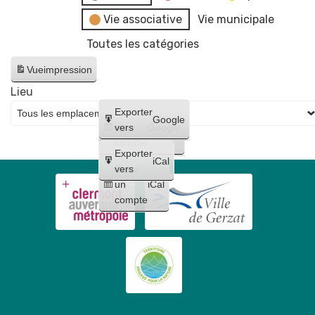
Vie associative
Vie municipale
Toutes les catégories
Vue
impression
Lieu
Créer
Exporter
Google
un
vers
Google
compte
Exporter
iCal
Créer
vers
un
iCal
compte