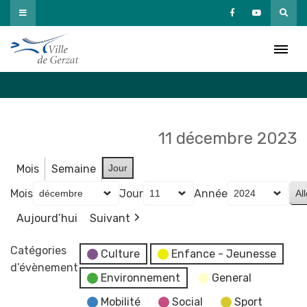
Passer
au
Agenda
contenu
Accueil
»
Agenda
11 décembre 2023
Mois
Semaine
Jour
Mois
Jour
Année
Aujourd’hui
Suivant
Catégories
Culture
Enfance - Jeunesse
d’évènement
Environnement
General
Mobilité
Social
Sport