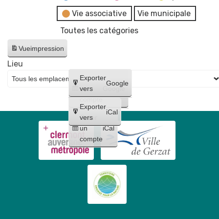
Vie associative
Vie municipale
Toutes les catégories
Vue
impression
Lieu
Créer
Exporter
Google
un
vers
Google
compte
Exporter
iCal
Créer
vers
un
iCal
compte