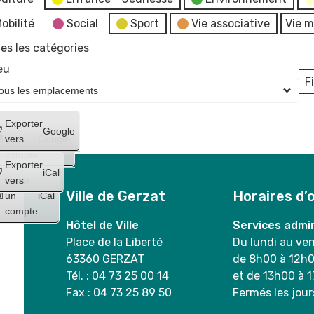
obilité
Social
Sport
Vie associative
Vie m
es les catégories
eu
Fi
L
Créer
Exporter
Google
un
vers
Google
compte
Exporter
iCal
Créer
vers
Ville de Gerzat
Horaires d’
un
iCal
compte
Hôtel de Ville
Services admin
Place de la Liberté
Du lundi au ve
63360 GERZAT
de 8h00 à 12h
Tél. : 04 73 25 00 14
et de 13h00 à 
Fax : 04 73 25 89 50
Fermés les jour