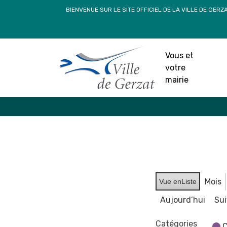
Passer
BIENVENUE SUR LE SITE OFFICIEL DE LA VILLE DE GERZ
au
contenu
Vous et
votre
mairie
Mois
Vue en
Liste
Aujourd’hui
Su
Catégories
C