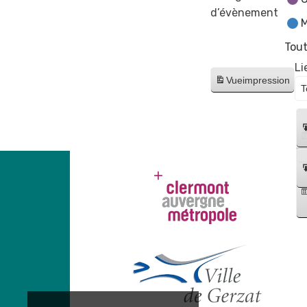
d’évènement
M
Tout
Li
Vue
impression