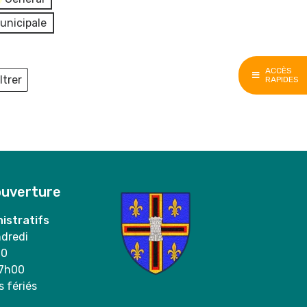
unicipale
ACCÈS
ltrer
RAPIDES
ieux
ouverture
istratifs
ndredi
00
17h00
s fériés