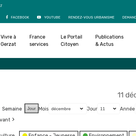
AT
FACEBOOK
YOUTUBE
RENDEZ-VOUS URBANISME
DEMAND
Agenda
Vivre à
France
Le Portail
Publications
Accueil
»
Agenda
Gerzat
services
Citoyen
& Actus
11 d
Semaine
Jour
Mois
Jour
Année
ivant
ulture
Enfance - Jeunesse
Environnement