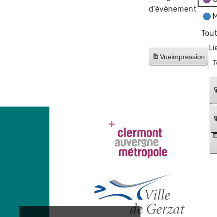
d’évènement
M
Tout
Li
Vue
impression