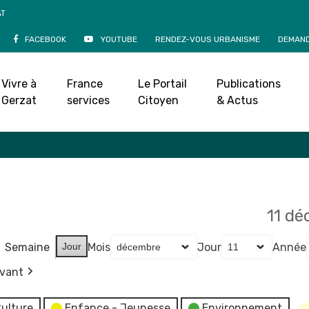
AT
FACEBOOK
YOUTUBE
RENDEZ-VOUS URBANISME
DEMAND
Agenda
Vivre à
France
Le Portail
Publications
Accueil
»
Agenda
Gerzat
services
Citoyen
& Actus
11 d
Semaine
Jour
Mois
Jour
Année
ivant
ulture
Enfance - Jeunesse
Environnement