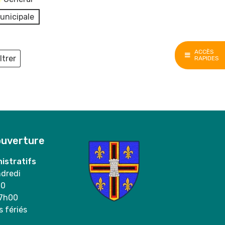
unicipale
ACCÈS
ltrer
RAPIDES
ieux
ouverture
istratifs
ndredi
00
17h00
s fériés