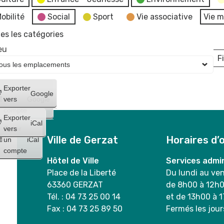
obilité
Social
Sport
Vie associative
Vie m
es les catégories
eu
Fi
L
Créer
Exporter
Google
un
vers
Google
compte
Exporter
iCal
Créer
vers
Ville de Gerzat
Horaires d’
un
iCal
compte
Hôtel de Ville
Services admin
Place de la Liberté
Du lundi au ve
63360 GERZAT
de 8h00 à 12h
Tél. : 04 73 25 00 14
et de 13h00 à 
Fax : 04 73 25 89 50
Fermés les jour