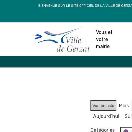
Passer
BIENVENUE SUR LE SITE OFFICIEL DE LA VILLE DE GERZ
au
contenu
Vous et
votre
mairie
Mois
Vue en
Liste
Aujourd’hui
Su
Catégories
C