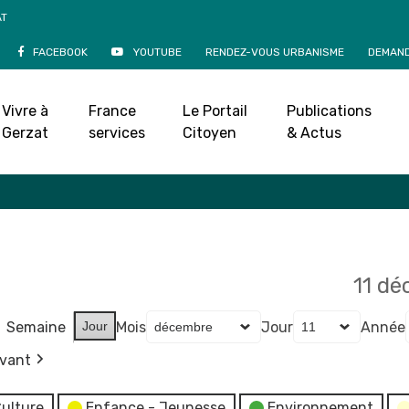
AT
FACEBOOK
YOUTUBE
RENDEZ-VOUS URBANISME
DEMAND
Agenda
Vivre à
France
Le Portail
Publications
Accueil
»
Agenda
Gerzat
services
Citoyen
& Actus
11 d
Semaine
Jour
Mois
Jour
Année
ivant
ulture
Enfance - Jeunesse
Environnement