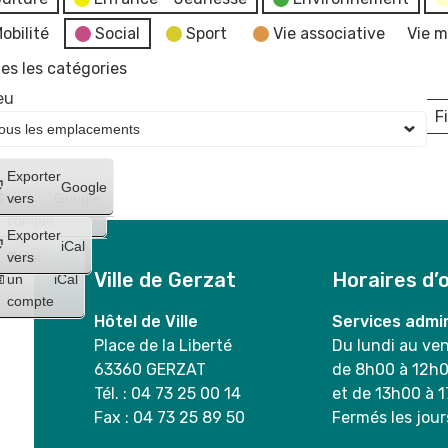
obilité
Social
Sport
Vie associative
Vie m
es les catégories
eu
Fi
L
Créer
Exporter
Google
un
vers
Google
compte
Exporter
iCal
Créer
vers
Ville de Gerzat
Horaires d’
un
iCal
compte
Hôtel de Ville
Services admin
Place de la Liberté
Du lundi au ve
63360 GERZAT
de 8h00 à 12h
Tél. : 04 73 25 00 14
et de 13h00 à 
Fax : 04 73 25 89 50
Fermés les jour