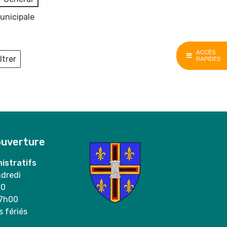
unicipale
ACCÈS
ltrer
RAPIDES
ieux
ouverture
istratifs
ndredi
00
17h00
s fériés