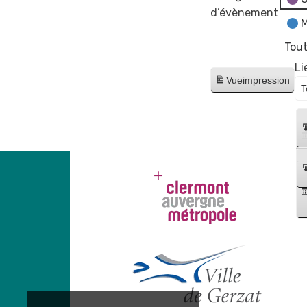
d’évènement
M
Tout
Li
Vue
impression