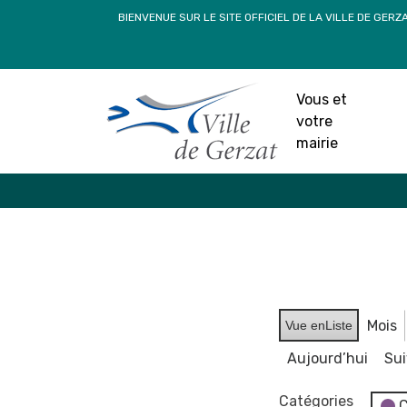
Passer
BIENVENUE SUR LE SITE OFFICIEL DE LA VILLE DE GERZ
au
contenu
Vous et
votre
mairie
Mois
Vue en
Liste
Aujourd’hui
Su
Catégories
C