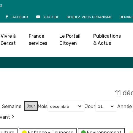
AT
FACEBOOK
YOUTUBE
RENDEZ-VOUS URBANISME
DEMAND
Agenda
Vivre à
France
Le Portail
Publications
Accueil
»
Agenda
Gerzat
services
Citoyen
& Actus
11 d
Semaine
Jour
Mois
Jour
Année
ivant
ulture
Enfance - Jeunesse
Environnement