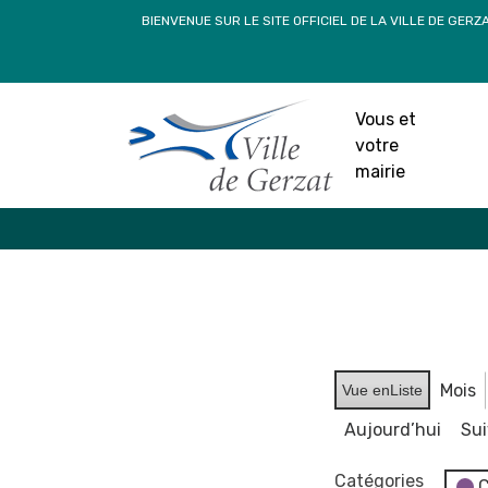
Passer
BIENVENUE SUR LE SITE OFFICIEL DE LA VILLE DE GERZ
au
contenu
Vous et
votre
mairie
Mois
Vue en
Liste
Aujourd’hui
Su
Catégories
C