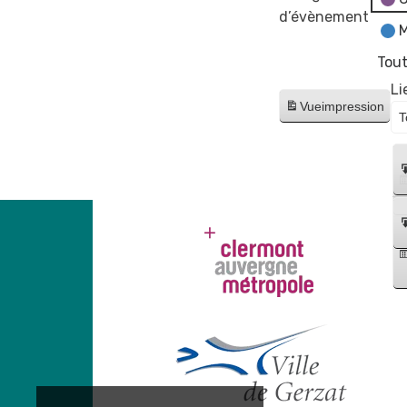
d’évènement
M
Tout
Li
Vue
impression