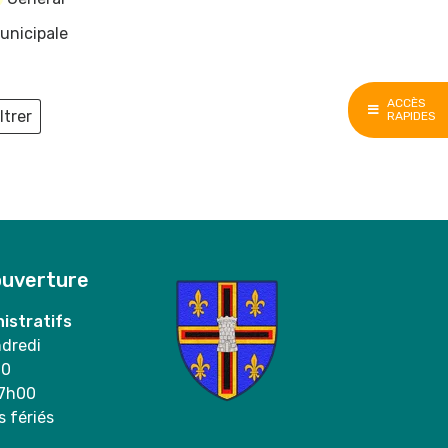
unicipale
ACCÈS
ltrer
RAPIDES
ieux
ouverture
istratifs
ndredi
00
17h00
s fériés