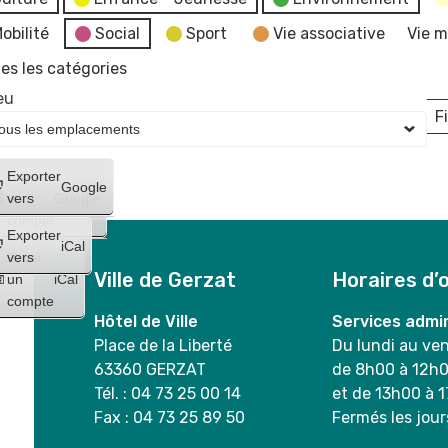
obilité
Social
Sport
Vie associative
Vie m
es les catégories
eu
Fi
L
Créer
Exporter
Google
un
vers
Google
compte
Exporter
iCal
Créer
vers
Ville de Gerzat
Horaires d’
un
iCal
compte
Hôtel de Ville
Services admin
Place de la Liberté
Du lundi au ve
63360 GERZAT
de 8h00 à 12h
Tél. : 04 73 25 00 14
et de 13h00 à 
Fax : 04 73 25 89 50
Fermés les jour