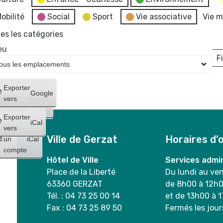
obilité
Social
Sport
Vie associative
Vie m
es les catégories
eu
Fi
L
Créer
Exporter
Google
un
vers
Google
compte
Exporter
iCal
Créer
vers
Ville de Gerzat
Horaires d’
un
iCal
compte
Hôtel de Ville
Services admin
Place de la Liberté
Du lundi au ve
63360 GERZAT
de 8h00 à 12h
Tél. : 04 73 25 00 14
et de 13h00 à 
Fax : 04 73 25 89 50
Fermés les jour