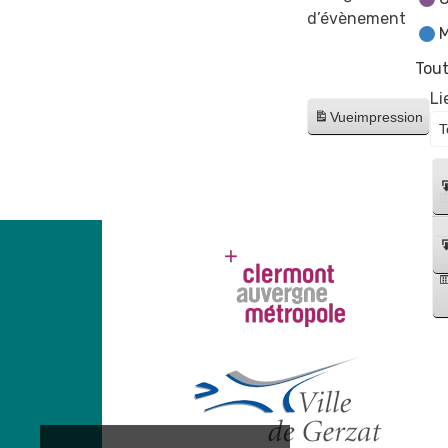
d’évènement
M
Tout
Li
Vue
impression