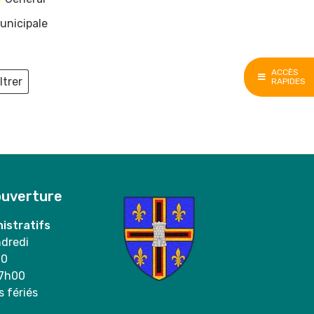
unicipale
ACCÈS
ltrer
RAPIDES
ieux
ouverture
istratifs
ndredi
00
17h00
s fériés