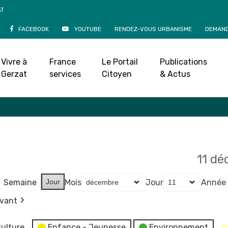
AT
FACEBOOK
YOUTUBE
RENDEZ-VOUS URBANISME
DEMAND
Agenda
Vivre à
France
Le Portail
Publications
Accueil
»
Agenda
Gerzat
services
Citoyen
& Actus
11 d
Semaine
Jour
Mois
Jour
Année
ivant
ulture
Enfance - Jeunesse
Environnement