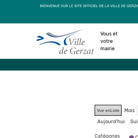
Passer
BIENVENUE SUR LE SITE OFFICIEL DE LA VILLE DE GERZ
au
contenu
Vous et
votre
mairie
Mois
Vue en
Liste
Aujourd’hui
Su
Catégories
C