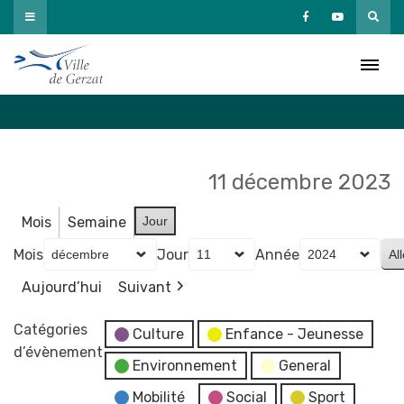
Passer
au
Agenda
contenu
Accueil
»
Agenda
11 décembre 2023
Mois
Semaine
Jour
Mois
Jour
Année
Aujourd’hui
Suivant
Catégories
Culture
Enfance - Jeunesse
d’évènement
Environnement
General
Mobilité
Social
Sport