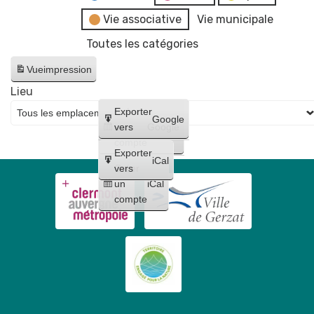
Vie associative
Vie municipale
Toutes les catégories
Vue
impression
Lieu
Créer
Exporter
Google
un
vers
Google
compte
Exporter
iCal
Créer
vers
un
iCal
compte