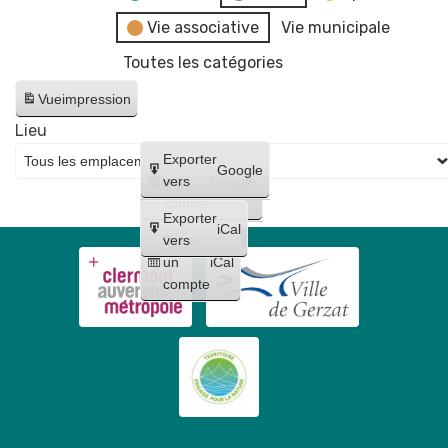
Vie associative
Vie municipale
Toutes les catégories
Vue
impression
Lieu
Créer
Exporter
Google
un
vers
Google
compte
Exporter
iCal
Créer
vers
un
iCal
compte