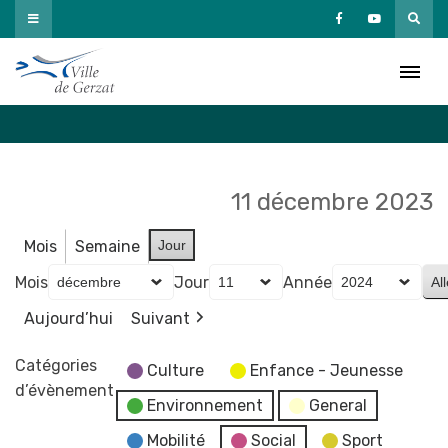
Passer
au
Agenda
contenu
Accueil
»
Agenda
11 décembre 2023
Mois
Semaine
Jour
Mois
Jour
Année
Aujourd’hui
Suivant
Catégories
Culture
Enfance - Jeunesse
d’évènement
Environnement
General
Mobilité
Social
Sport