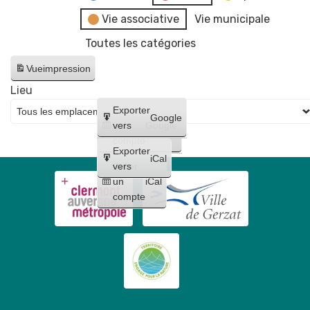
Vie associative
Vie municipale
Toutes les catégories
Vue
impression
Lieu
Créer
Exporter
Google
un
vers
Google
compte
Exporter
iCal
Créer
vers
un
iCal
compte