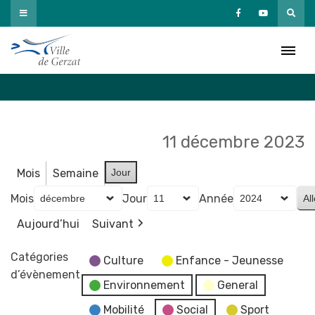
Passer
au
Agenda
contenu
Accueil
»
Agenda
11 décembre 2023
Mois
Semaine
Jour
Mois
Jour
Année
Aujourd’hui
Suivant
Catégories
Culture
Enfance - Jeunesse
d’évènement
Environnement
General
Mobilité
Social
Sport