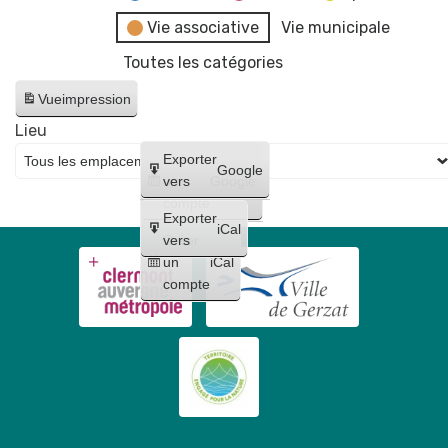
Vie associative
Vie municipale
Toutes les catégories
Vue
impression
Lieu
Créer
Exporter
Google
un
vers
Google
compte
Exporter
iCal
Créer
vers
un
iCal
compte