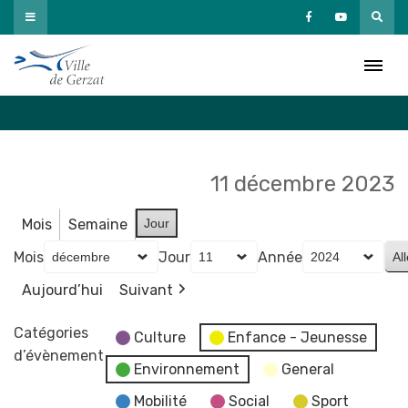
Passer
au
Agenda
contenu
Accueil
»
Agenda
11 décembre 2023
Mois
Semaine
Jour
Mois
Jour
Année
Aujourd’hui
Suivant
Catégories
Culture
Enfance - Jeunesse
d’évènement
Environnement
General
Mobilité
Social
Sport