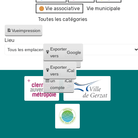
Vie associative
Vie municipale
Toutes les catégories
Vue
impression
Lieu
Créer
Exporter
Google
un
vers
Google
compte
Exporter
iCal
Créer
vers
un
iCal
compte