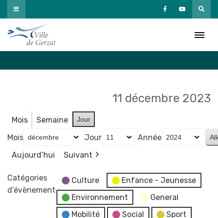
Passer
au
Agenda
contenu
Accueil
»
Agenda
11 décembre 2023
Mois
Semaine
Jour
Mois
Jour
Année
Aujourd’hui
Suivant
Catégories
Culture
Enfance - Jeunesse
d’évènement
Environnement
General
Mobilité
Social
Sport