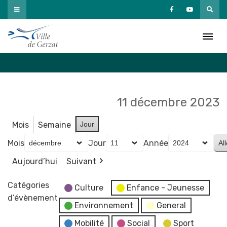
Passer
au
Agenda
contenu
Accueil
»
Agenda
11 décembre 2023
Mois
Semaine
Jour
Mois
Jour
Année
Aujourd’hui
Suivant
Catégories
Culture
Enfance - Jeunesse
d’évènement
Environnement
General
Mobilité
Social
Sport