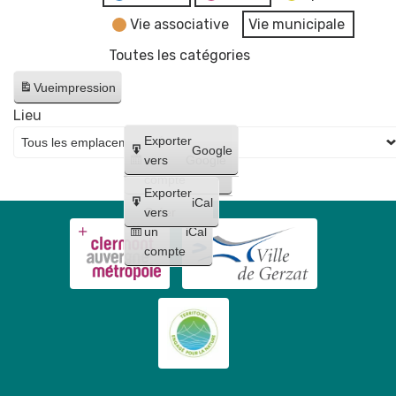
Vie associative
Vie municipale
Toutes les catégories
Vue
impression
Lieu
Créer
Exporter
Google
un
vers
Google
compte
Exporter
iCal
Créer
vers
un
iCal
compte