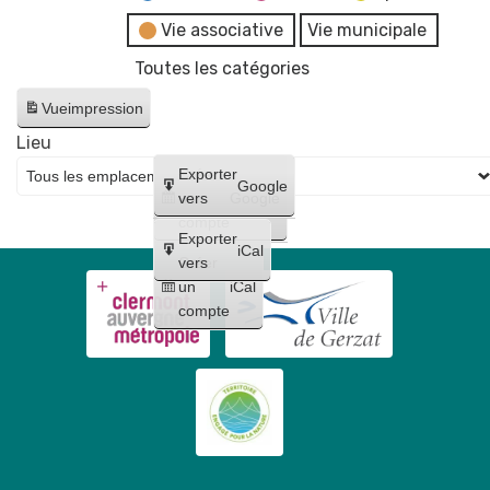
Vie associative
Vie municipale
Toutes les catégories
Vue
impression
Lieu
Créer
Exporter
Google
un
vers
Google
compte
Exporter
iCal
Créer
vers
un
iCal
compte