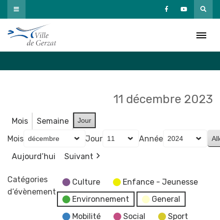
Passer
au
Agenda
contenu
Accueil
»
Agenda
11 décembre 2023
Mois
Semaine
Jour
Mois
Jour
Année
Aujourd’hui
Suivant
Catégories
Culture
Enfance - Jeunesse
d’évènement
Environnement
General
Mobilité
Social
Sport