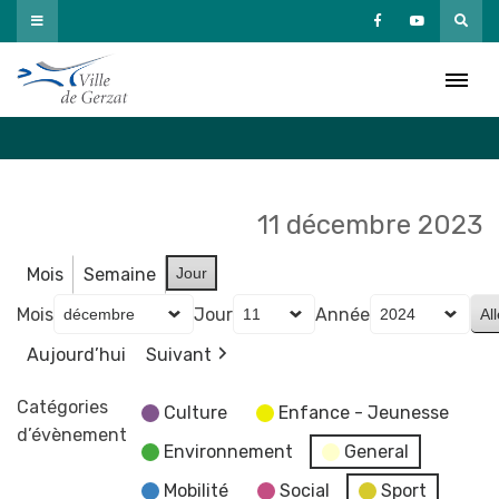
Passer
au
Agenda
contenu
Accueil
»
Agenda
11 décembre 2023
Mois
Semaine
Jour
Mois
Jour
Année
Aujourd’hui
Suivant
Catégories
Culture
Enfance - Jeunesse
d’évènement
Environnement
General
Mobilité
Social
Sport