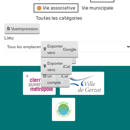
Vie associative
Vie municipale
Toutes les catégories
Vue
impression
Lieu
Créer
Exporter
Google
un
vers
Google
compte
Exporter
iCal
Créer
vers
un
iCal
compte