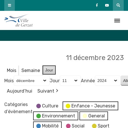
Passer
au
Agenda
contenu
Accueil
»
Agenda
11 décembre 2023
Mois
Semaine
Jour
Mois
Jour
Année
Aujourd’hui
Suivant
Catégories
Culture
Enfance - Jeunesse
d’évènement
Environnement
General
Mobilité
Social
Sport