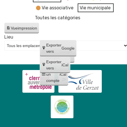
Vie associative
Vie municipale
Toutes les catégories
Vue
impression
Lieu
Créer
Exporter
Google
un
vers
Google
compte
Exporter
iCal
Créer
vers
un
iCal
compte