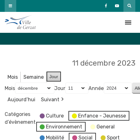
Passer
au
Agenda
contenu
Accueil
»
Agenda
11 décembre 2023
Mois
Semaine
Jour
Mois
Jour
Année
Aujourd’hui
Suivant
Catégories
Culture
Enfance - Jeunesse
d’évènement
Environnement
General
Mobilité
Social
Sport