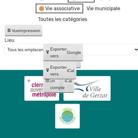
Vie associative
Vie municipale
Toutes les catégories
Vue
impression
Lieu
Créer
Exporter
Google
un
vers
Google
compte
Exporter
iCal
Créer
vers
un
iCal
compte