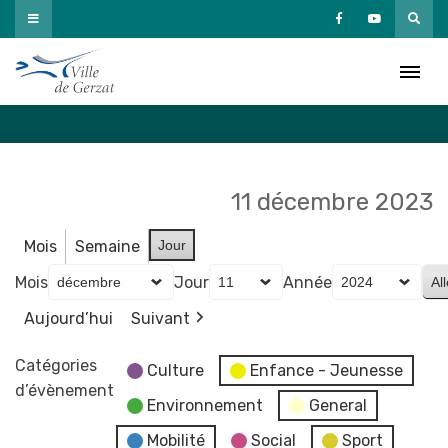
Passer
au
Agenda
contenu
Accueil
»
Agenda
11 décembre 2023
Mois
Semaine
Jour
Mois
Jour
Année
Aujourd’hui
Suivant
Catégories
Culture
Enfance - Jeunesse
d’évènement
Environnement
General
Mobilité
Social
Sport