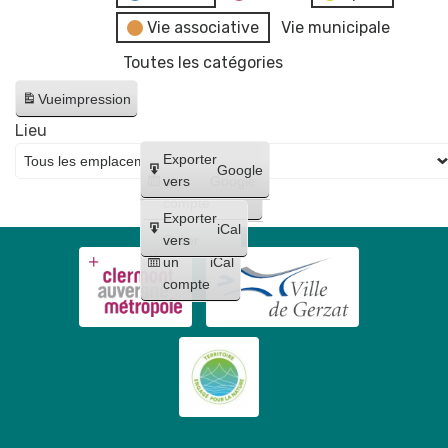
Vie associative
Vie municipale
Toutes les catégories
Vue
impression
Lieu
Créer
Exporter
Google
un
vers
Google
compte
Exporter
iCal
Créer
vers
un
iCal
compte