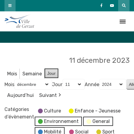
Passer
au
Agenda
contenu
Accueil
»
Agenda
11 décembre 2023
Mois
Semaine
Jour
Mois
Jour
Année
Aujourd’hui
Suivant
Catégories
Culture
Enfance - Jeunesse
d’évènement
Environnement
General
Mobilité
Social
Sport