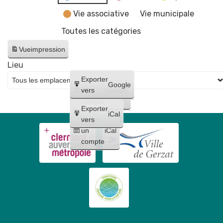
Vie associative
Vie municipale
Toutes les catégories
Vue
impression
Lieu
Créer
Exporter
Google
un
vers
Google
compte
Exporter
iCal
Créer
vers
un
iCal
compte