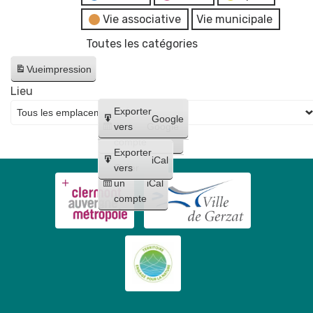
Vie associative
Vie municipale
Toutes les catégories
Vue
impression
Lieu
Créer
Exporter
Google
un
vers
Google
compte
Exporter
iCal
Créer
vers
un
iCal
compte