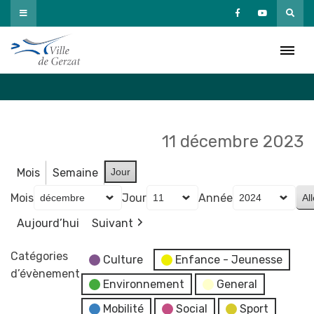
Passer
au
Agenda
contenu
Accueil
»
Agenda
11 décembre 2023
Mois
Semaine
Jour
Mois
Jour
Année
Aujourd’hui
Suivant
Catégories
Culture
Enfance - Jeunesse
d’évènement
Environnement
General
Mobilité
Social
Sport