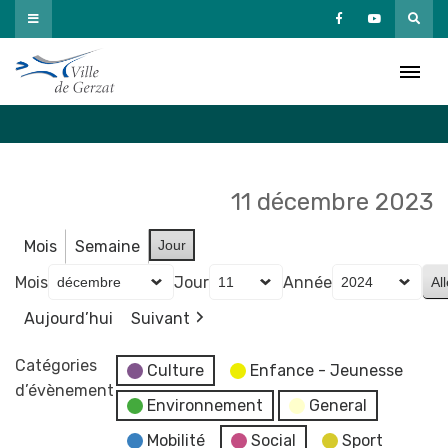
Passer
au
Agenda
contenu
Accueil
»
Agenda
11 décembre 2023
Mois
Semaine
Jour
Mois
Jour
Année
Aujourd’hui
Suivant
Catégories
Culture
Enfance - Jeunesse
d’évènement
Environnement
General
Mobilité
Social
Sport