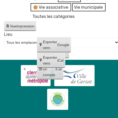
Vie associative
Vie municipale
Toutes les catégories
Vue
impression
Lieu
Créer
Exporter
Google
un
vers
Google
compte
Exporter
iCal
Créer
vers
un
iCal
compte