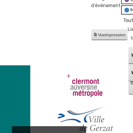
d’évènement
M
Tout
Li
Vue
impression