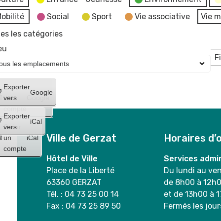
obilité
Social
Sport
Vie associative
Vie m
es les catégories
eu
Fi
L
Créer
Exporter
Google
un
vers
Google
compte
Exporter
iCal
Créer
vers
Ville de Gerzat
Horaires d’
un
iCal
compte
Hôtel de Ville
Services admin
Place de la Liberté
Du lundi au ve
63360 GERZAT
de 8h00 à 12h
Tél. : 04 73 25 00 14
et de 13h00 à 
Fax : 04 73 25 89 50
Fermés les jour