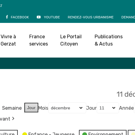
AT
FACEBOOK
YOUTUBE
RENDEZ-VOUS URBANISME
DEMAND
Agenda
Vivre à
France
Le Portail
Publications
Accueil
»
Agenda
Gerzat
services
Citoyen
& Actus
11 d
Semaine
Jour
Mois
Jour
Année
ivant
ulture
Enfance - Jeunesse
Environnement