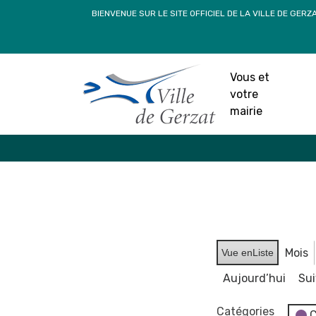
Passer
BIENVENUE SUR LE SITE OFFICIEL DE LA VILLE DE GERZ
au
contenu
Vous et
votre
mairie
Mois
Vue en
Liste
Aujourd’hui
Su
Catégories
C