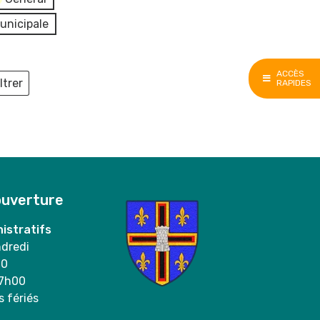
unicipale
ACCÈS
ltrer
RAPIDES
ieux
ouverture
istratifs
ndredi
00
17h00
s fériés