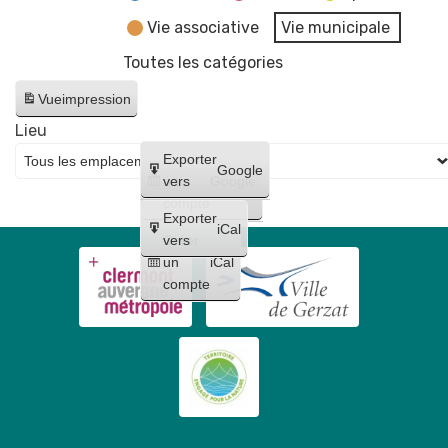
Vie associative
Vie municipale
Toutes les catégories
Vue
impression
Lieu
Créer
Exporter
Google
un
vers
Google
compte
Exporter
iCal
Créer
vers
un
iCal
compte