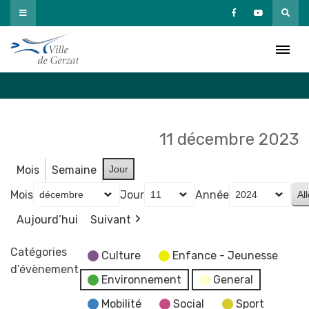
Passer
au
Agenda
contenu
Accueil
»
Agenda
11 décembre 2023
Mois
Semaine
Jour
Mois
Jour
Année
Aujourd’hui
Suivant
Catégories
Culture
Enfance - Jeunesse
d’évènement
Environnement
General
Mobilité
Social
Sport