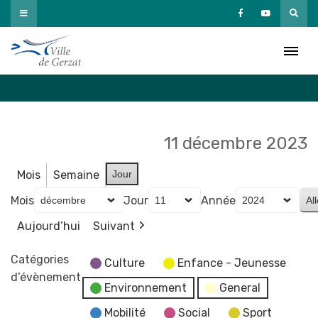
Passer
au
Agenda
contenu
Accueil
»
Agenda
11 décembre 2023
Mois
Semaine
Jour
Mois
Jour
Année
Aujourd’hui
Suivant
Catégories
Culture
Enfance - Jeunesse
d’évènement
Environnement
General
Mobilité
Social
Sport