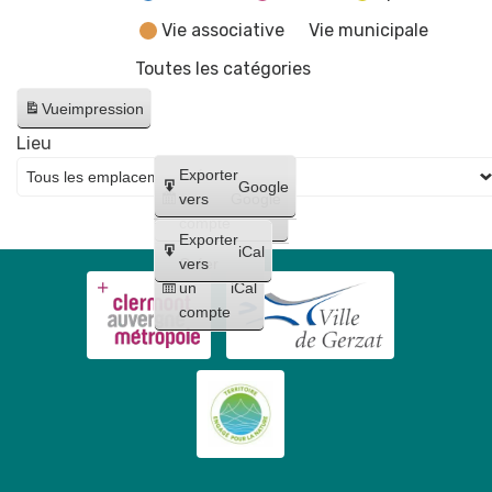
Vie associative
Vie municipale
Toutes les catégories
Vue
impression
Lieu
Créer
Exporter
Google
un
vers
Google
compte
Exporter
iCal
Créer
vers
un
iCal
compte