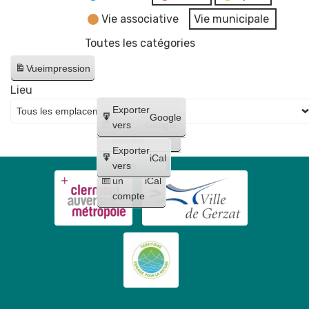
Vie associative
Vie municipale
Toutes les catégories
Vue
impression
Lieu
Créer
Exporter
Google
un
vers
Google
compte
Exporter
iCal
Créer
vers
un
iCal
compte