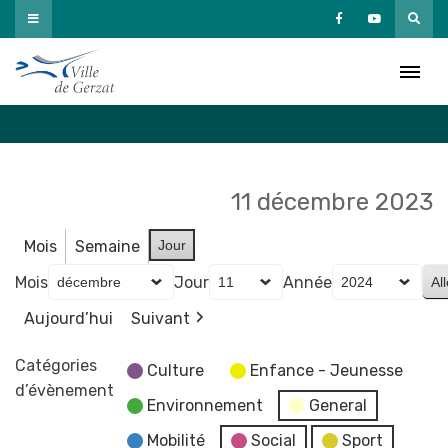
Passer
au
Agenda
contenu
Accueil
»
Agenda
11 décembre 2023
Mois
Semaine
Jour
Mois
Jour
Année
Aujourd’hui
Suivant
Catégories
Culture
Enfance - Jeunesse
d’évènement
Environnement
General
Mobilité
Social
Sport