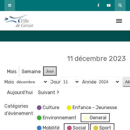
Passer
au
Agenda
contenu
Accueil
»
Agenda
11 décembre 2023
Mois
Semaine
Jour
Mois
Jour
Année
Aujourd’hui
Suivant
Catégories
Culture
Enfance - Jeunesse
d’évènement
Environnement
General
Mobilité
Social
Sport