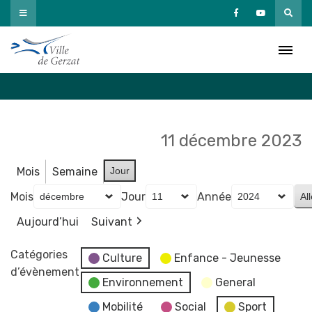
Passer
au
Agenda
contenu
Accueil
»
Agenda
11 décembre 2023
Mois
Semaine
Jour
Mois
Jour
Année
Aujourd’hui
Suivant
Catégories
Culture
Enfance - Jeunesse
d’évènement
Environnement
General
Mobilité
Social
Sport