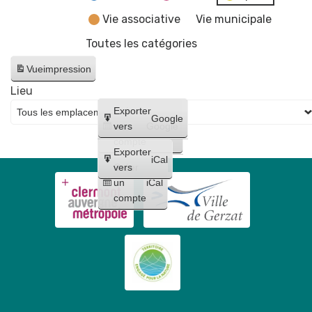
Vie associative
Vie municipale
Toutes les catégories
Vue
impression
Lieu
Créer
Exporter
Google
un
vers
Google
compte
Exporter
iCal
Créer
vers
un
iCal
compte