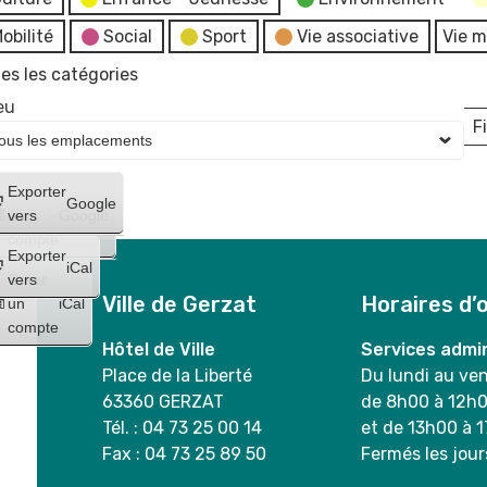
obilité
Social
Sport
Vie associative
Vie m
es les catégories
eu
Fi
L
Créer
Exporter
Google
un
vers
Google
compte
Exporter
iCal
Créer
vers
Ville de Gerzat
Horaires d’
un
iCal
compte
Hôtel de Ville
Services admin
Place de la Liberté
Du lundi au ve
63360 GERZAT
de 8h00 à 12h
Tél. : 04 73 25 00 14
et de 13h00 à 
Fax : 04 73 25 89 50
Fermés les jour