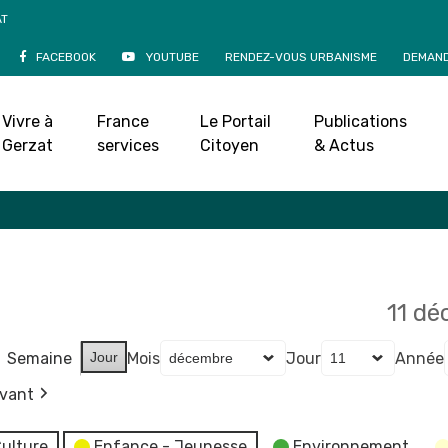
AT
FACEBOOK
YOUTUBE
RENDEZ-VOUS URBANISME
DEMAND
Agenda
Vivre à
France
Le Portail
Publications
Accueil
»
Agenda
Gerzat
services
Citoyen
& Actus
11 d
Semaine
Jour
Mois
Jour
Année
ivant
ulture
Enfance - Jeunesse
Environnement