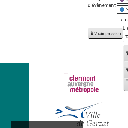
d’évènement
M
Tout
Li
Vue
impression