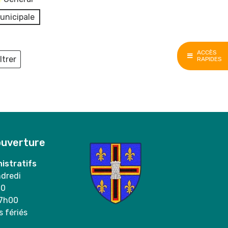
unicipale
ACCÈS
ltrer
RAPIDES
ieux
ouverture
istratifs
ndredi
00
17h00
s fériés