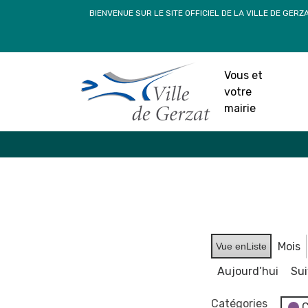
Passer
BIENVENUE SUR LE SITE OFFICIEL DE LA VILLE DE GERZ
au
contenu
Vous et
votre
mairie
Mois
Vue en
Liste
Aujourd’hui
Su
Catégories
C