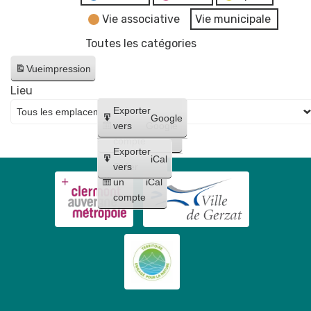
Vie associative
Vie municipale
Toutes les catégories
Vue
impression
Lieu
Créer
Exporter
Google
un
vers
Google
compte
Exporter
iCal
Créer
vers
un
iCal
compte