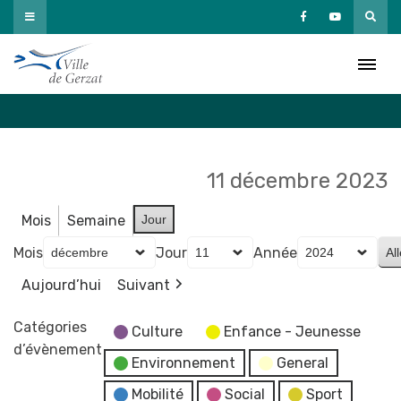
Passer
au
Agenda
contenu
Accueil
»
Agenda
11 décembre 2023
Mois
Semaine
Jour
Mois
Jour
Année
Aujourd’hui
Suivant
Catégories
Culture
Enfance - Jeunesse
d’évènement
Environnement
General
Mobilité
Social
Sport