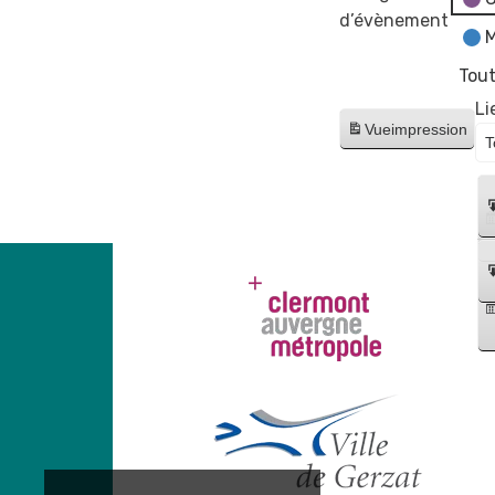
d’évènement
M
Tout
Li
Vue
impression