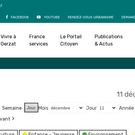
AT
FACEBOOK
YOUTUBE
RENDEZ-VOUS URBANISME
DEMAND
Agenda
Vivre à
France
Le Portail
Publications
Accueil
»
Agenda
Gerzat
services
Citoyen
& Actus
11 d
Semaine
Jour
Mois
Jour
Année
ivant
ulture
Enfance - Jeunesse
Environnement