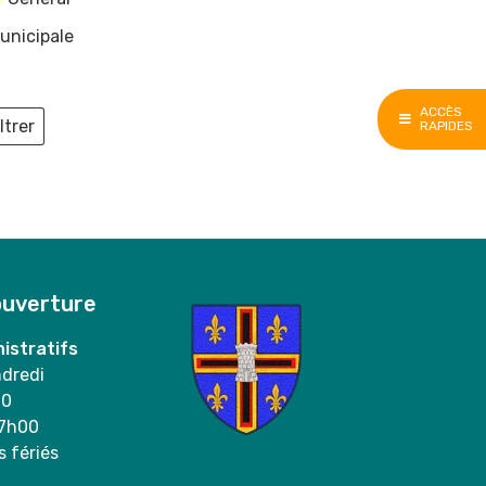
unicipale
ACCÈS
ltrer
RAPIDES
ieux
ouverture
istratifs
ndredi
00
17h00
s fériés