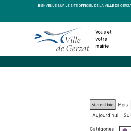
Passer
BIENVENUE SUR LE SITE OFFICIEL DE LA VILLE DE GERZ
au
contenu
Vous et
votre
mairie
Mois
Vue en
Liste
Aujourd’hui
Su
Catégories
C