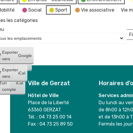
obilité
Social
Sport
Vie associative
Vie m
es les catégories
eu
Fi
L
Créer
Exporter
Google
un
vers
Google
compte
Exporter
iCal
Créer
vers
Ville de Gerzat
Horaires d’
un
iCal
compte
Hôtel de Ville
Services admin
Place de la Liberté
Du lundi au ve
63360 GERZAT
de 8h00 à 12h
Tél. : 04 73 25 00 14
et de 13h00 à 
Fax : 04 73 25 89 50
Fermés les jour