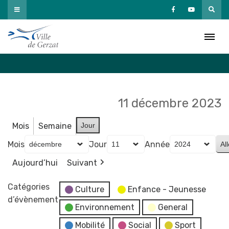
Passer
au
Agenda
contenu
Accueil
»
Agenda
11 décembre 2023
Mois
Semaine
Jour
Mois
Jour
Année
Aujourd’hui
Suivant
Catégories
Culture
Enfance - Jeunesse
d’évènement
Environnement
General
Mobilité
Social
Sport