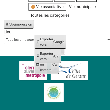
Vie associative
Vie municipale
Toutes les catégories
Vue
impression
Lieu
Créer
Exporter
Google
un
vers
Google
compte
Exporter
iCal
Créer
vers
un
iCal
compte